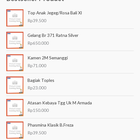
a
Top Anak Jegeg/Rosa Bali Xl
r
Rp
39.500
i
a
Gelang Br 371 Ratna Silver
n
Rp
650.000
u
Kamen 2M Semanggi
n
Rp
71.000
t
u
Bagiak Toples
k
Rp
23.000
:
Atasan Kebaya Tgg Uk M Armada
Rp
150.000
Phasmina Klasik B.Freza
Rp
39.500