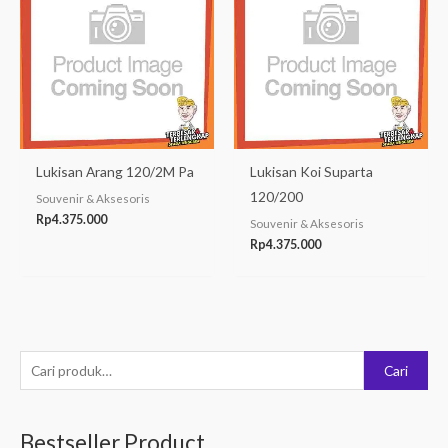
Lukisan Arang 120/2M Pa
Lukisan Koi Suparta
120/200
Souvenir & Aksesoris
Rp
4.375.000
Souvenir & Aksesoris
Rp
4.375.000
P
Cari
e
n
Bestseller Product
c