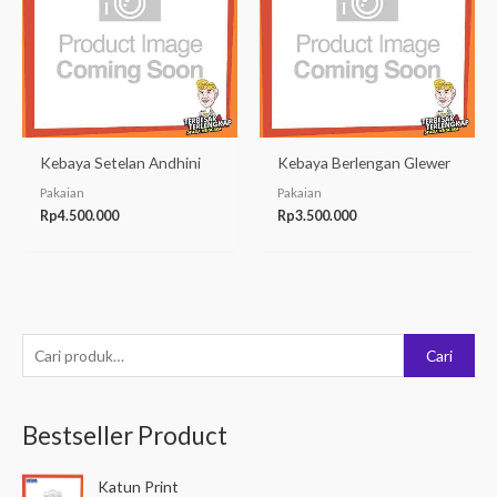
Kebaya Setelan Andhini
Kebaya Berlengan Glewer
Pakaian
Pakaian
Rp
4.500.000
Rp
3.500.000
P
Cari
e
n
Bestseller Product
c
a
Katun Print