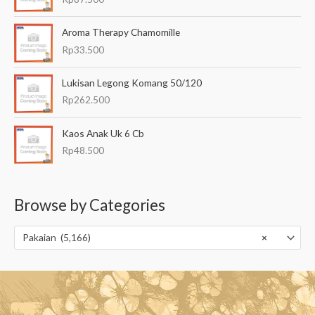
Aroma Therapy Chamomille
Rp
33.500
Lukisan Legong Komang 50/120
Rp
262.500
Kaos Anak Uk 6 Cb
Rp
48.500
Browse by Categories
Pakaian (5,166)
×