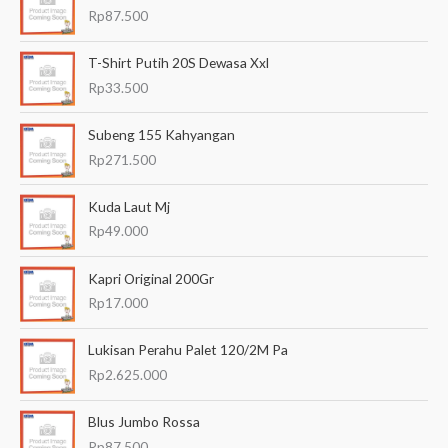
r
Rp
87.500
i
a
T-Shirt Putih 20S Dewasa Xxl
n
Rp
33.500
u
Subeng 155 Kahyangan
n
Rp
271.500
t
u
Kuda Laut Mj
k
Rp
49.000
:
Kapri Original 200Gr
Rp
17.000
Lukisan Perahu Palet 120/2M Pa
Rp
2.625.000
Blus Jumbo Rossa
Rp
87.500