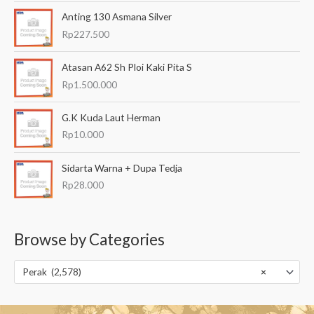
Anting 130 Asmana Silver
Rp
227.500
Atasan A62 Sh Ploi Kaki Pita S
Rp
1.500.000
G.K Kuda Laut Herman
Rp
10.000
Sidarta Warna + Dupa Tedja
Rp
28.000
Browse by Categories
Perak (2,578)
×