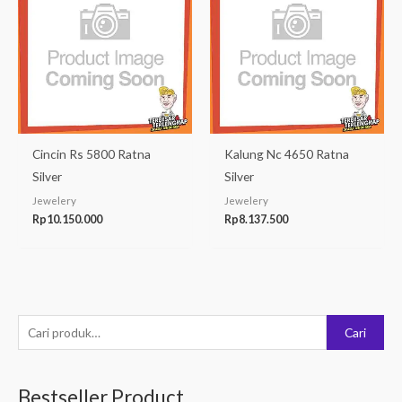
Cincin Rs 5800 Ratna
Kalung Nc 4650 Ratna
Silver
Silver
Jewelery
Jewelery
Rp
10.150.000
Rp
8.137.500
P
Cari
e
n
Bestseller Product
c