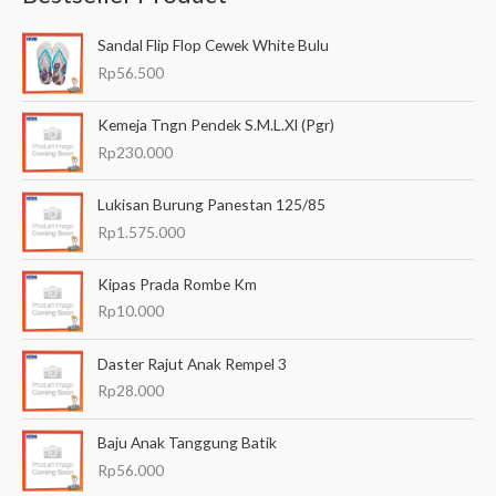
a
Sandal Flip Flop Cewek White Bulu
r
Rp
56.500
i
a
Kemeja Tngn Pendek S.M.L.Xl (Pgr)
n
Rp
230.000
u
Lukisan Burung Panestan 125/85
n
Rp
1.575.000
t
u
Kipas Prada Rombe Km
k
Rp
10.000
:
Daster Rajut Anak Rempel 3
Rp
28.000
Baju Anak Tanggung Batik
Rp
56.000