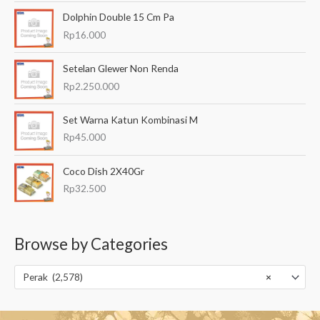
Dolphin Double 15 Cm Pa
Rp
16.000
Setelan Glewer Non Renda
Rp
2.250.000
Set Warna Katun Kombinasi M
Rp
45.000
Coco Dish 2X40Gr
Rp
32.500
Browse by Categories
Perak (2,578)
×