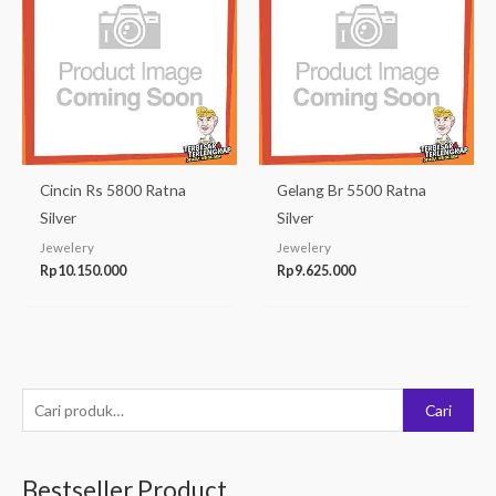
Cincin Rs 5800 Ratna
Gelang Br 5500 Ratna
Silver
Silver
Jewelery
Jewelery
Rp
10.150.000
Rp
9.625.000
P
Cari
e
n
Bestseller Product
c