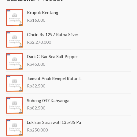
a
Krupuk Kentang
r
Rp
16.000
i
a
Cincin Rs 1297 Ratna Silver
n
Rp
2.270.000
u
Dark C. Bar Sea Salt Pepper
n
Rp
45.000
t
u
Jamsut Anak Rempel Katun L
k
Rp
32.500
:
Subeng 047 Kahyanga
Rp
82.500
Lukisan Saraswati 135/85 Pa
Rp
250.000