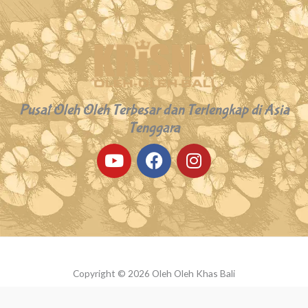
Pusat Oleh Oleh Terbesar dan Terlengkap di Asia
Tenggara
Y
F
I
o
a
n
u
c
s
t
e
t
u
b
a
b
o
g
e
o
r
k
a
Copyright © 2026 Oleh Oleh Khas Bali
m
Powered by Oleh Oleh Khas Bali