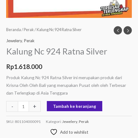
Beranda
/
Perak
/ Kalung Nc 924 Ratna Silver
Jewelery
,
Perak
Kalung Nc 924 Ratna Silver
Rp
1.618.000
Produk Kalung Nc 924 Ratna Silver ini merupakan produk dari
Krisna Oleh Oleh Bali yang merupakan Pusat oleh oleh Terbesar
dan Terlengkap di Asia Tenggara
-
+
Tambah ke keranjang
SKU:
801104000091
Kategori:
Jewelery
,
Perak
Add to wishlist