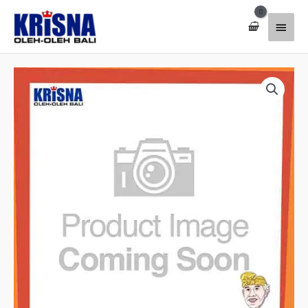
Lewati
Menu
ke
konten
Utam
Kuantitas
Kalung
Nc
924
Ratna
Silver