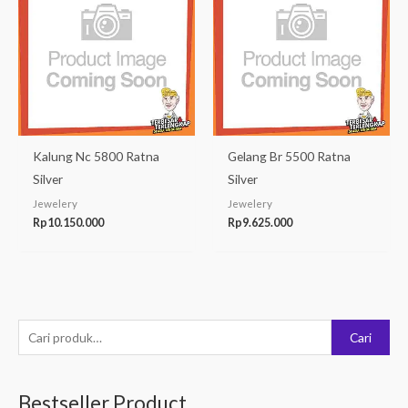
Kalung Nc 5800 Ratna
Gelang Br 5500 Ratna
Silver
Silver
Jewelery
Jewelery
Rp
10.150.000
Rp
9.625.000
P
Cari
e
n
Bestseller Product
c