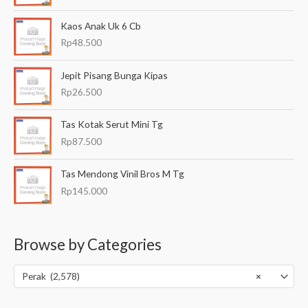
Kaos Anak Uk 6 Cb
Rp
48.500
Jepit Pisang Bunga Kipas
Rp
26.500
Tas Kotak Serut Mini Tg
Rp
87.500
Tas Mendong Vinil Bros M Tg
Rp
145.000
Browse by Categories
Perak (2,578)
×