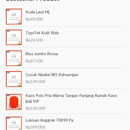
a
Kuda Laut Mj
r
Rp
49.000
i
a
Topi Fet Kulit Rizly
n
Rp
26.500
u
Blus Jumbo Rossa
n
Rp
87.500
t
u
Cucuk Alpaka 085 Kahyangan
k
Rp
149.000
:
Kaos Polo Pria Warna Tangan Panjang Rumah Kaos
Bali VIP
Rp
150.000
Lukisan Anggrek 70X90 Pa
Rp
599.000