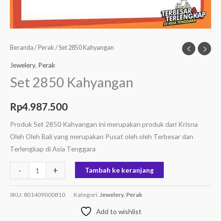
Beranda
/
Perak
/ Set 2850 Kahyangan
Jewelery
,
Perak
Set 2850 Kahyangan
Rp
4.987.500
Produk Set 2850 Kahyangan ini merupakan produk dari Krisna
Oleh Oleh Bali yang merupakan Pusat oleh oleh Terbesar dan
Terlengkap di Asia Tenggara
-
+
Tambah ke keranjang
SKU:
801409000810
Kategori:
Jewelery
,
Perak
Add to wishlist