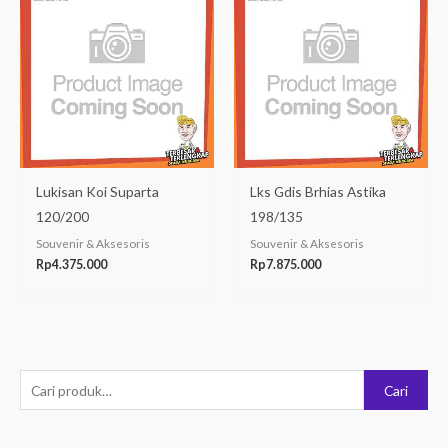
Lukisan Koi Suparta
Lks Gdis Brhias Astika
120/200
198/135
Souvenir & Aksesoris
Souvenir & Aksesoris
Rp
4.375.000
Rp
7.875.000
P
Cari
e
n