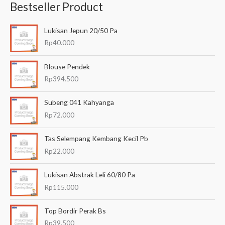
Bestseller Product
c
a
Lukisan Jepun 20/50 Pa
r
Rp
40.000
i
a
Blouse Pendek
n
Rp
394.500
u
Subeng 041 Kahyanga
n
Rp
72.000
t
u
Tas Selempang Kembang Kecil Pb
k
Rp
22.000
:
Lukisan Abstrak Leli 60/80 Pa
Rp
115.000
Top Bordir Perak Bs
Rp
39.500