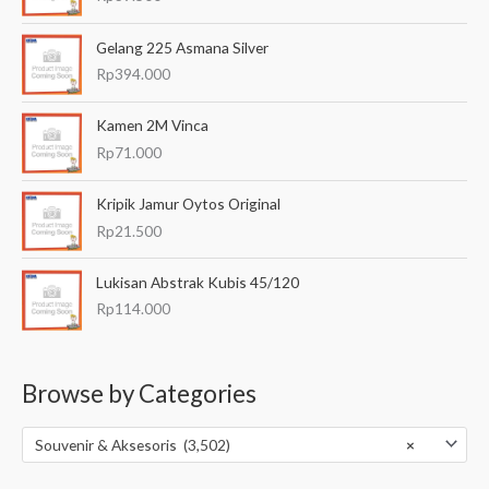
Gelang 225 Asmana Silver
Rp
394.000
Kamen 2M Vinca
Rp
71.000
Kripik Jamur Oytos Original
Rp
21.500
Lukisan Abstrak Kubis 45/120
Rp
114.000
Browse by Categories
Souvenir & Aksesoris (3,502)
×