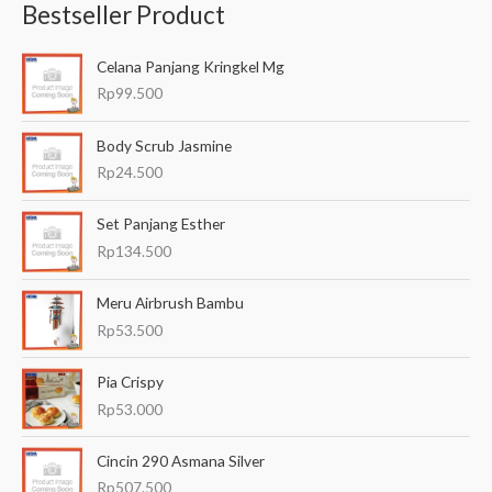
Bestseller Product
c
a
Celana Panjang Kringkel Mg
r
Rp
99.500
i
a
Body Scrub Jasmine
n
Rp
24.500
u
Set Panjang Esther
n
Rp
134.500
t
u
Meru Airbrush Bambu
k
Rp
53.500
:
Pia Crispy
Rp
53.000
Cincin 290 Asmana Silver
Rp
507.500