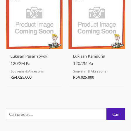
Lukisan Pasar Yoyok
Lukisan Kampung
120/2M Pa
120/2M Pa
Souvenir & Aksesoris
Souvenir & Aksesoris
Rp
4.025.000
Rp
4.025.000
P
Cari
e
n