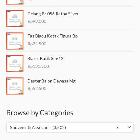
Gelang Br 056 Ratna Silver
Rp
98.000
Tas Blacu Kotak Figura Bp
Rp
24.500
Blazer Batik Sm-12
Rp
131.500
Daster Balon Dewasa Mg
Rp
52.500
Browse by Categories
Souvenir & Aksesoris (3,502)
×