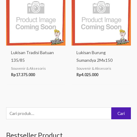
Lukisan Tradisi Batuan
Lukisan Burung
135/85
Sumandya 2Mx150
Souvenir & Aksesoris
Souvenir & Aksesoris
Rp
17.375.000
Rp
4.025.000
P
Cari
e
n
Bestseller Product
c