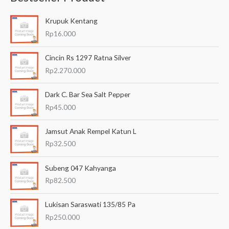
a
Krupuk Kentang
r
Rp
16.000
i
a
Cincin Rs 1297 Ratna Silver
n
Rp
2.270.000
u
Dark C. Bar Sea Salt Pepper
n
Rp
45.000
t
u
Jamsut Anak Rempel Katun L
k
Rp
32.500
:
Subeng 047 Kahyanga
Rp
82.500
Lukisan Saraswati 135/85 Pa
Rp
250.000