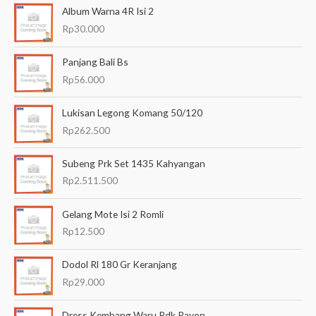
Album Warna 4R Isi 2
r
Rp
30.000
i
a
Panjang Bali Bs
n
Rp
56.000
u
Lukisan Legong Komang 50/120
n
Rp
262.500
t
u
Subeng Prk Set 1435 Kahyangan
k
Rp
2.511.500
:
Gelang Mote Isi 2 Romli
Rp
12.500
Dodol Rl 180 Gr Keranjang
Rp
29.000
Dress Kembang Waru Pdk Rayon