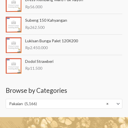
Rp
56.000
Subeng 150 Kahyangan
Rp
262.500
Lukisan Bunga Palet 120X200
Rp
2.450.000
Dodol Strawberi
Rp
11.500
Browse by Categories
Pakaian (5,166)
×