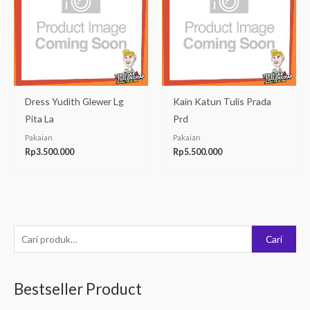
Dress Yudith Glewer Lg
Kain Katun Tulis Prada
Pita La
Prd
Pakaian
Pakaian
Rp
3.500.000
Rp
5.500.000
P
Cari
e
n
Bestseller Product
c
a