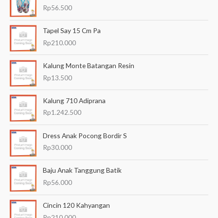
r
Rp
56.500
i
a
Tapel Say 15 Cm Pa
n
Rp
210.000
u
Kalung Monte Batangan Resin
n
Rp
13.500
t
u
Kalung 710 Adiprana
k
Rp
1.242.500
:
Dress Anak Pocong Bordir S
Rp
30.000
Baju Anak Tanggung Batik
Rp
56.000
Cincin 120 Kahyangan
Rp
210.000