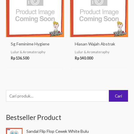
Sg Feminime Hygiene
Hiasan Wajah Abstrak
Lulur & Aromateraphy
Lulur & Aromateraphy
Rp
136.500
Rp
140.000
P
Cari
e
n
Bestseller Product
c
a
Sandal Flip Flop Cewek White Bulu