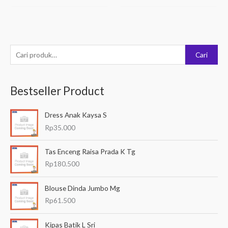
P
Cari
e
n
Bestseller Product
c
a
Dress Anak Kaysa S
r
Rp
35.000
i
a
Tas Enceng Raisa Prada K Tg
n
Rp
180.500
u
Blouse Dinda Jumbo Mg
n
Rp
61.500
t
u
Kipas Batik L Sri