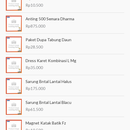
k
Rp
10.500
:
Anting 500 Semara Dharma
Rp
875.000
Paket Dupa Tabung Daun
Rp
28.500
Dress Karet Kombinasi L Mg
Rp
35.000
Sarung Bntal Lantai Halus
Rp
175.000
Sarung Bntal Lantai Blacu
Rp
61.500
Magnet Katak Batik Fz