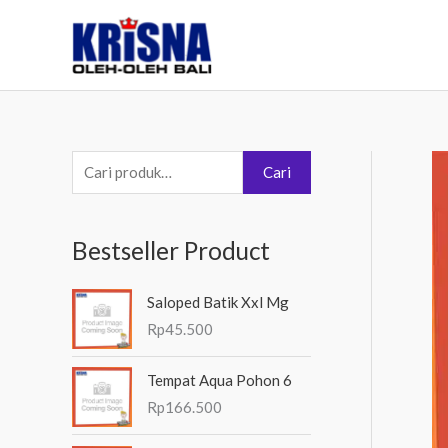
Lewati
ke
konten
P
Cari
e
n
Bestseller Product
c
a
Saloped Batik Xxl Mg
r
Rp
45.500
i
a
Tempat Aqua Pohon 6
n
Rp
166.500
u