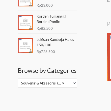
0
Rp
23.000
Korden Tumanggl
Bordir+Poniic
P
Rp
82.500
Lukisan Kamboja Halus
150/100
Rp
726.500
Browse by Categories
Souvenir & Aksesoris (3,502)
×