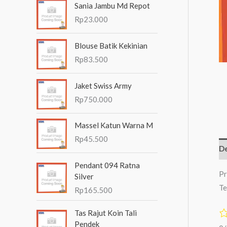
Sania Jambu Md Repot
n
Rp
23.000
t
u
Blouse Batik Kekinian
k
Rp
83.500
:
Jaket Swiss Army
Rp
750.000
Massel Katun Warna M
Rp
45.500
De
Pendant 094 Ratna
Pr
Silver
Te
Rp
165.500
Tas Rajut Koin Tali
Pendek