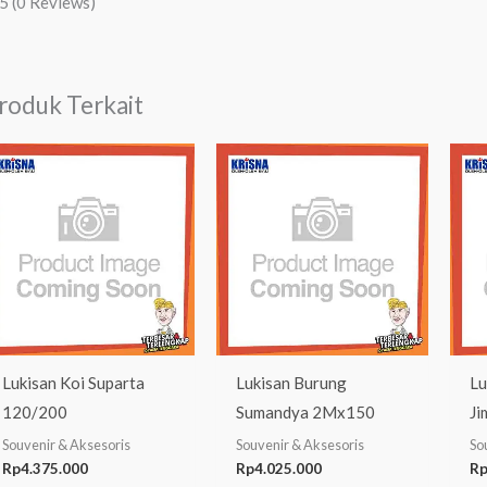
/5
(0 Reviews)
roduk Terkait
Lukisan Koi Suparta
Lukisan Burung
Lu
120/200
Sumandya 2Mx150
Ji
Souvenir & Aksesoris
Souvenir & Aksesoris
So
Rp
4.375.000
Rp
4.025.000
R