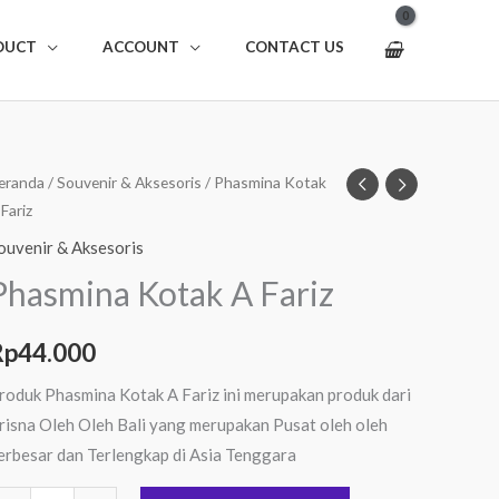
DUCT
ACCOUNT
CONTACT US
uantitas
eranda
/
Souvenir & Aksesoris
/ Phasmina Kotak
 Fariz
hasmina
otak
ouvenir & Aksesoris
Phasmina Kotak A Fariz
ariz
Rp
44.000
roduk Phasmina Kotak A Fariz ini merupakan produk dari
risna Oleh Oleh Bali yang merupakan Pusat oleh oleh
erbesar dan Terlengkap di Asia Tenggara