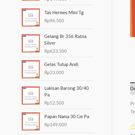
n
Tas Hermes Mini Tg
t
Rp
96.500
u
k
Gelang Br 356 Ratna
:
Silver
Rp
623.500
Gelas Tutup Andi
Rp
23.000
Lukisan Barong 30/40
De
Pa
Rp
52.500
Pr
Te
Papan Nama 30 Cm Pa
Rp
149.000