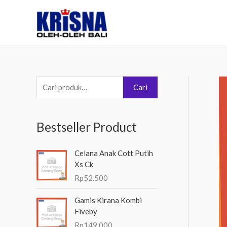
Lewati
ke
konten
P
Cari
e
n
Bestseller Product
c
a
Celana Anak Cott Putih
r
Xs Ck
i
Rp
52.500
a
Gamis Kirana Kombi
n
Fiveby
u
Rp
149.000