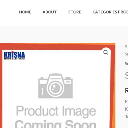
HOME
ABOUT
STORE
CATEGORIES PRO
K
B
S
S
B
S
S
W
P
K
T