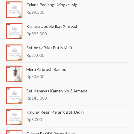
Celana Panjang Kringkel Mg
r
Rp
99.500
i
a
Kemeja Double Ikat Xl & Xxl
n
Rp
595.000
u
Set Anak Biku Putih M Ku
n
Rp
27.000
t
u
Meru Airbrush Bambu
k
Rp
53.500
:
Set Kebaya+Kamen No 3 Armada
Rp
145.000
Kalung Resin Kerang Btik Didin
Rp
8.000
Gelang Br 056 Ratna Silver