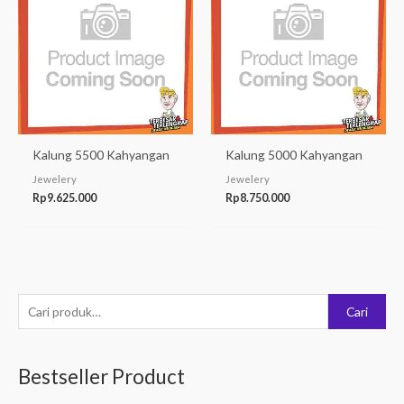
Kalung 5500 Kahyangan
Kalung 5000 Kahyangan
Jewelery
Jewelery
Rp
9.625.000
Rp
8.750.000
P
Cari
e
n
Bestseller Product
c
a