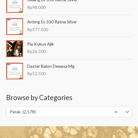
Rp
98.000
Anting Es 330 Ratna Silver
Rp
577.500
Pia Kukus Ajik
Rp
26.500
Daster Balon Dewasa Mg
Rp
52.500
Browse by Categories
Perak (2,578)
×