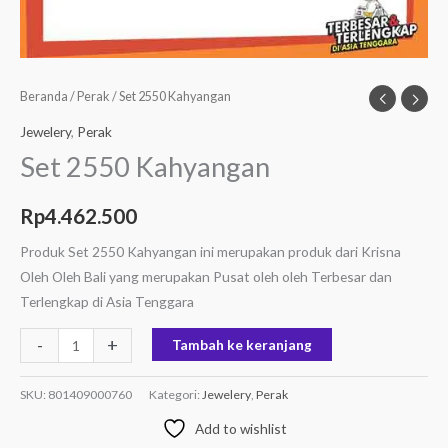
Beranda
/
Perak
/ Set 2550 Kahyangan
Jewelery
,
Perak
Set 2550 Kahyangan
Rp
4.462.500
Produk Set 2550 Kahyangan ini merupakan produk dari Krisna
Oleh Oleh Bali yang merupakan Pusat oleh oleh Terbesar dan
Terlengkap di Asia Tenggara
-
+
Tambah ke keranjang
SKU:
801409000760
Kategori:
Jewelery
,
Perak
Add to wishlist