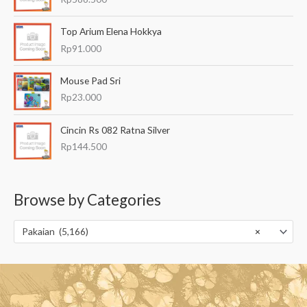
Top Arium Elena Hokkya
Rp
91.000
Mouse Pad Sri
Rp
23.000
Cincin Rs 082 Ratna Silver
Rp
144.500
Browse by Categories
Pakaian (5,166)
×