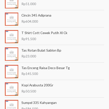
r
Rp
51.000
i
a
Cincin 345 Adiprana
n
Rp
604.000
u
T Shirt Cott Cewek Putih Xl Ck
n
Rp
91.500
t
u
Tas Rotan Bulat Sablon Bp
k
Rp
23.000
:
Tas Enceng Raisa Deco Besar Tg
Rp
145.500
Kopi Arabusta 200Gr
Rp
50.500
Sumpel 335 Kahyangan
Rp
586.500