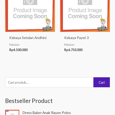
Kebaya Setelan Andhini
Kebaya Payet 3
Pakaian
Pakaian
Rp
4.500.000
Rp
6.750.000
P
Cari
e
n
Bestseller Product
c
a
Dress Balon Anak Rayon Polos