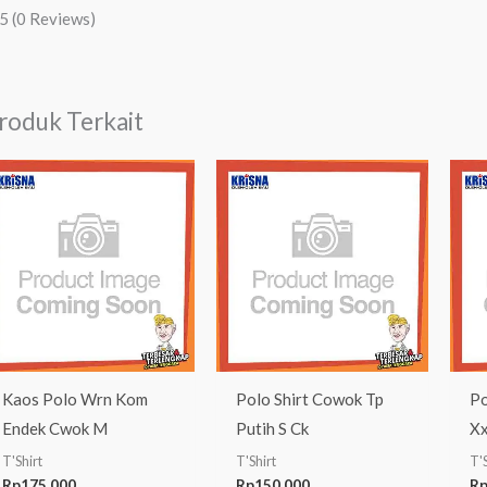
/5
(0 Reviews)
roduk Terkait
Kaos Polo Wrn Kom
Polo Shirt Cowok Tp
Po
Endek Cwok M
Putih S Ck
Xx
T'Shirt
T'Shirt
T'S
Rp
175.000
Rp
150.000
R