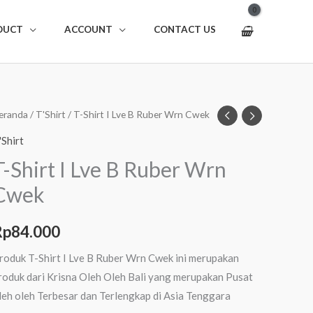
DUCT
ACCOUNT
CONTACT US
uantitas
eranda
/
T'Shirt
/ T-Shirt I Lve B Ruber Wrn Cwek
-
'Shirt
hirt
T-Shirt I Lve B Ruber Wrn
Cwek
ve
uber
Rp
84.000
rn
roduk T-Shirt I Lve B Ruber Wrn Cwek ini merupakan
wek
roduk dari Krisna Oleh Oleh Bali yang merupakan Pusat
leh oleh Terbesar dan Terlengkap di Asia Tenggara