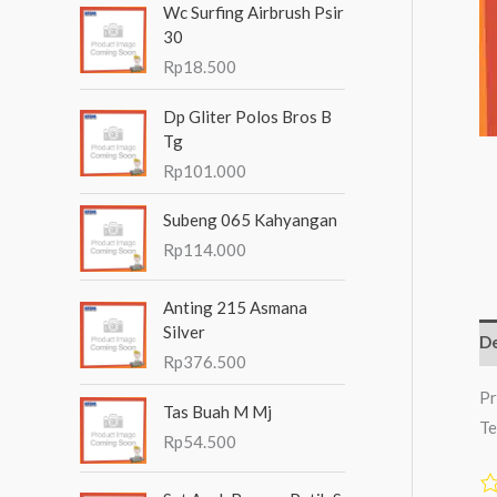
Wc Surfing Airbrush Psir
n
30
t
Rp
18.500
u
Dp Gliter Polos Bros B
k
Tg
:
Rp
101.000
Subeng 065 Kahyangan
Rp
114.000
Anting 215 Asmana
Silver
De
Rp
376.500
Pr
Tas Buah M Mj
Te
Rp
54.500