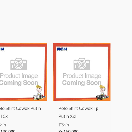
lo Shirt Cowok Putih
Polo Shirt Cowok Tp
l Ck
Putih Xxl
hirt
T'Shirt
p
130.000
Rp
150.000