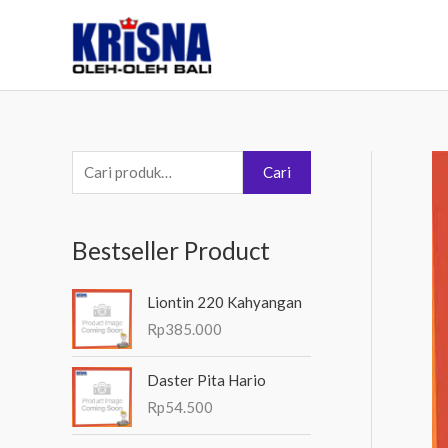
Lewati
ke
konten
P
Cari
e
n
Bestseller Product
c
a
Liontin 220 Kahyangan
r
Rp
385.000
i
a
Daster Pita Hario
n
Rp
54.500
u