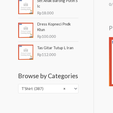
Set Anak Barong Putih S
0
Ic
Rp
18.000
Dress Kopneci Pndk
P
Ktun
Rp
100.000
Tas Gitar Tutup L Iran
Rp
112.000
Browse by Categories
T’Shirt (387)
×