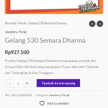
Beranda
/
Perak
/ Gelang 530 Semara Dharma
Jewelery
,
Perak
Gelang 530 Semara Dharma
Rp
927.500
Produk Gelang 530 Semara Dharma ini merupakan produk dari
Krisna Oleh Oleh Bali yang merupakan Pusat oleh oleh Terbesar
dan Terlengkap di Asia Tenggara
-
+
Tambah ke keranjang
SKU:
801204000400
Kategori:
Jewelery
,
Perak
Add to wishlist