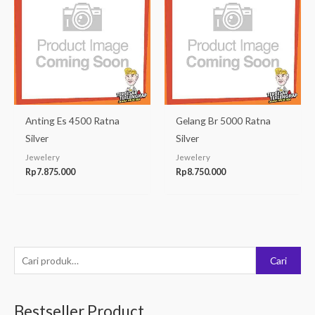
Anting Es 4500 Ratna
Gelang Br 5000 Ratna
Silver
Silver
Jewelery
Jewelery
Rp
7.875.000
Rp
8.750.000
P
Cari
e
n
Bestseller Product
c