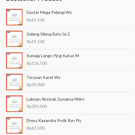
a
Daster Mega Pelangi Ws
r
Rp
61.500
i
a
Gelang Silang Batu Isi 2
n
Rp
19.500
u
Kemeja Lengn Pjng Katun M
n
Rp
116.500
t
u
Terusan Karet Ws
k
Rp
35.000
:
Lukisan Abstrak Gunaksa Mdrn
Rp
395.000
Dress Kasandra Pndk Ryn Pls
Rp
61.500