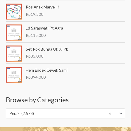
Ros Anak Marvel K
Rp
19.500
Ld Saraswati Pt.Agra
Rp
115.000
Set Rok Bunga Uk Xl Pb
Rp
35.000
Hem Endek Cewek Sami
Rp
394.000
Browse by Categories
Perak (2,578)
×