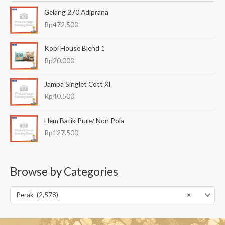
Gelang 270 Adiprana
Rp
472.500
Kopi House Blend 1
Rp
20.000
Jampa Singlet Cott Xl
Rp
40.500
Hem Batik Pure/ Non Pola
Rp
127.500
Browse by Categories
Perak (2,578)
×