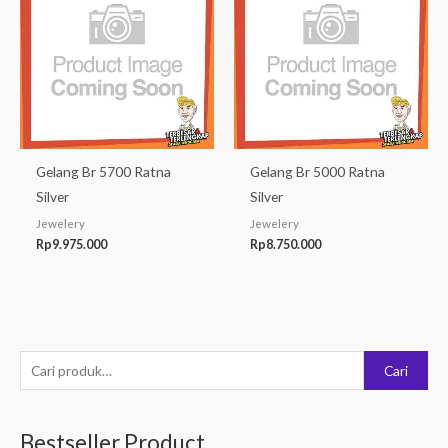
Gelang Br 5700 Ratna
Gelang Br 5000 Ratna
Silver
Silver
Jewelery
Jewelery
Rp
9.975.000
Rp
8.750.000
P
Cari
e
n
Bestseller Product
c