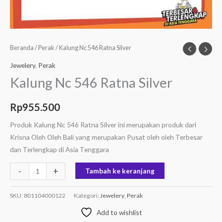
Beranda
/
Perak
/ Kalung Nc 546 Ratna Silver
Jewelery
,
Perak
Kalung Nc 546 Ratna Silver
Rp
955.500
Produk Kalung Nc 546 Ratna Silver ini merupakan produk dari
Krisna Oleh Oleh Bali yang merupakan Pusat oleh oleh Terbesar
dan Terlengkap di Asia Tenggara
-
+
Tambah ke keranjang
SKU:
801104000122
Kategori:
Jewelery
,
Perak
Add to wishlist