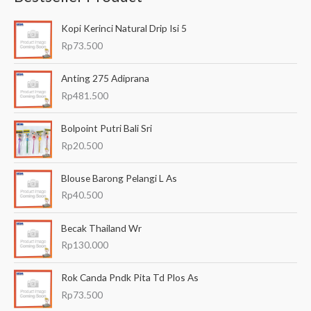
a
Kopi Kerinci Natural Drip Isi 5
r
Rp
73.500
i
a
Anting 275 Adiprana
n
Rp
481.500
u
Bolpoint Putri Bali Sri
n
Rp
20.500
t
u
Blouse Barong Pelangi L As
k
Rp
40.500
:
Becak Thailand Wr
Rp
130.000
Rok Canda Pndk Pita Td Plos As
Rp
73.500