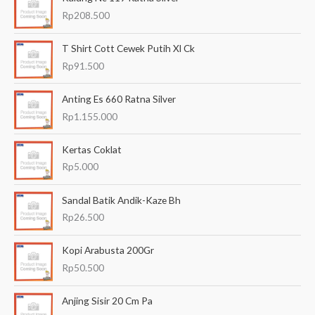
n
Rp
208.500
u
T Shirt Cott Cewek Putih Xl Ck
n
Rp
91.500
t
u
Anting Es 660 Ratna Silver
k
Rp
1.155.000
:
Kertas Coklat
Rp
5.000
Sandal Batik Andik-Kaze Bh
Rp
26.500
Kopi Arabusta 200Gr
Rp
50.500
Anjing Sisir 20 Cm Pa