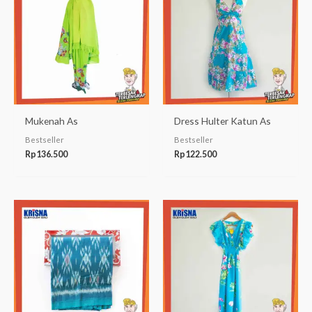
Mukenah As
Dress Hulter Katun As
Bestseller
Bestseller
Rp
136.500
Rp
122.500
Rentang
harga:
Rp131.500
hingga
Rp192.000