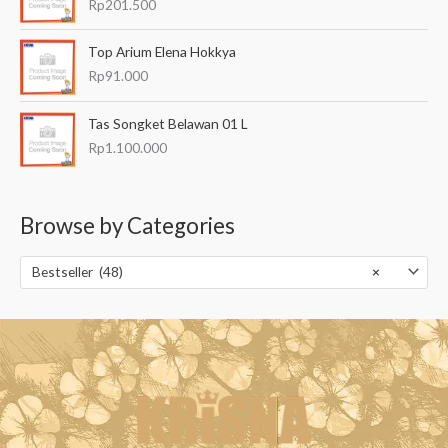
Rp
201.500
Top Arium Elena Hokkya
Rp
91.000
Tas Songket Belawan 01 L
Rp
1.100.000
Browse by Categories
Bestseller (48)
×