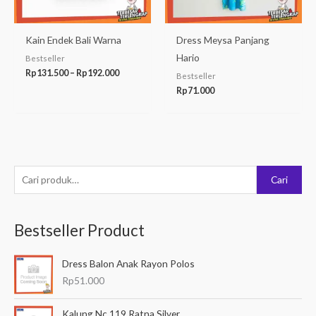
Kain Endek Bali Warna
Dress Meysa Panjang
Hario
Bestseller
Rp
131.500
–
Rp
192.000
Bestseller
Rp
71.000
P
Cari
e
n
Bestseller Product
c
a
Dress Balon Anak Rayon Polos
r
Rp
51.000
i
a
Kalung Nc 119 Ratna Silver