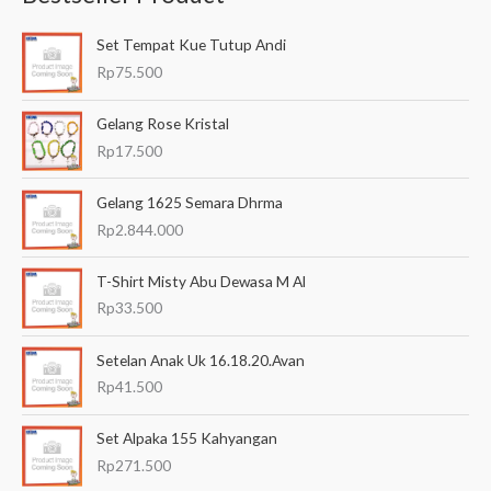
a
Set Tempat Kue Tutup Andi
r
Rp
75.500
i
a
Gelang Rose Kristal
n
Rp
17.500
u
Gelang 1625 Semara Dhrma
n
Rp
2.844.000
t
u
T-Shirt Misty Abu Dewasa M Al
k
Rp
33.500
:
Setelan Anak Uk 16.18.20.Avan
Rp
41.500
Set Alpaka 155 Kahyangan
Rp
271.500