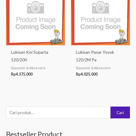
Lukisan Koi Suparta
Lukisan Pasar Yoyok
120/200
120/2M Pa
Souvenir & Aksesoris
Souvenir & Aksesoris
Rp
4.375.000
Rp
4.025.000
P
Cari
e
n
Bestseller Product
c